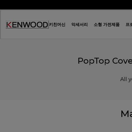
Skip
to
Content
키친머신
악세서리
소형 가전제품
프
Accessibility
Statement
PopTop Cove
All 
Ma