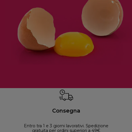
Consegna
Entro tra 1 e 3 giorni lavorativi. Spedizione
30 
gratuita per ordini superiori a 49€