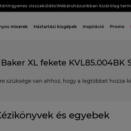
etén
Ingyenes visszaküldés
Webáruházunkban kizárólag termé
nyos mixerek
Háztartási kisgépek
Inspiráció
Promo
 Baker XL fekete KVL85.004BK 
re szüksége van ahhoz, hogy a legtöbbet hozza ki
Kézikönyvek és egyebek