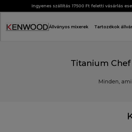
Skip
Ingyenes szállítás 17500 Ft feletti vásárlás es
to
Content
Állványos mixerek
Tartozékok állvá
Accessibility
Statement
Titanium Chef
Minden, ami