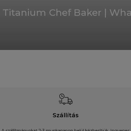
Titanium Chef Baker | What
Szállítás
A szállítmányokat 2-3 munkanapon belül kézbesítjük. Ingyenes