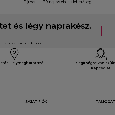
Díjmentes 30 napos elállási lehetőség
etet és légy naprakész.
F
enül a postaládádba érkeznek.
tatás Helymeghatározó
Segítségre van szü
Kapcsolat
SAJÁT FIÓK
TÁMOGAT