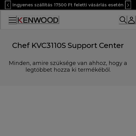
Skip
Ingyenes szállítás 17500 Ft feletti vásárlás esetén
to
Content
Accessibility
Statement
Chef KVC3110S Support Center
Minden, amire szüksége van ahhoz, hogy a
legtöbbet hozza ki termékéből.