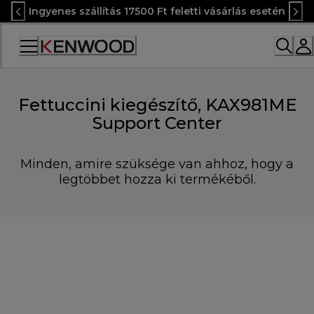
Skip
Ingyenes szállítás 17500 Ft feletti vásárlás esetén
to
Content
Accessibility
Statement
Fettuccini kiegészítő, KAX981ME
Support Center
Minden, amire szüksége van ahhoz, hogy a
legtöbbet hozza ki termékéből.