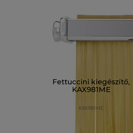
Fettuccini kiegészítő,
KAX981ME
KAX981ME