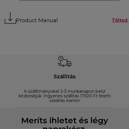
Product Manual
Töltsd 
Szállítás
A szállítmányokat 2-3 munkanapon belül
D
kézbesítjük. Ingyenes szállítás 17500 Ft feletti
vásárlás esetén
Meríts ihletet és légy
naprakész.