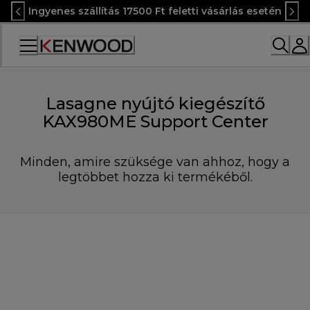
Skip
Ingyenes szállítás 17500 Ft feletti vásárlás esetén
to
Content
Accessibility
Statement
Lasagne nyújtó kiegészítő
KAX980ME Support Center
Minden, amire szüksége van ahhoz, hogy a
legtöbbet hozza ki termékéből.