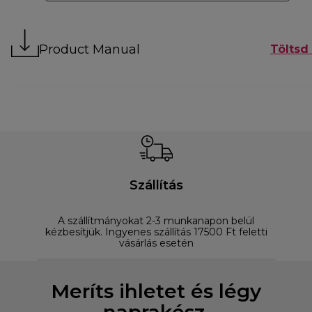
Product Manual
Töltsd 
Szállítás
A szállítmányokat 2-3 munkanapon belül
D
kézbesítjük. Ingyenes szállítás 17500 Ft feletti
vásárlás esetén
Meríts ihletet és légy
naprakész.