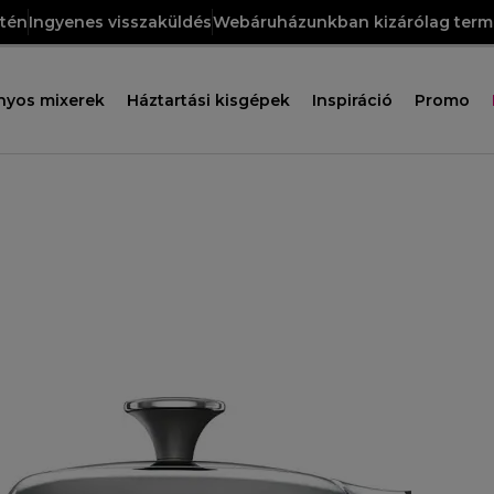
etén
Ingyenes visszaküldés
Webáruházunkban kizárólag termé
nyos mixerek
Háztartási kisgépek
Inspiráció
Promo