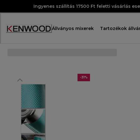
Skip
Ingyenes szállítás 17500 Ft feletti vásárlás es
to
Content
Állványos mixerek
Tartozékok állvá
Accessibility
Statement
-31%