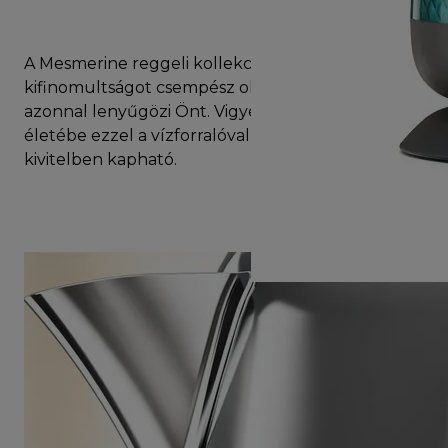
A Mesmerine reggeli kollekció minden konyhába
kifinomultságot csempész olyan dizájnnal, amely
azonnal lenyűgözi Önt. Vigyen egy kis színt az
életébe ezzel a vízforralóval, amely többféle
kivitelben kapható.