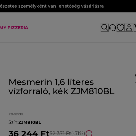
szetes személyként van lehetőség vásárlásra
MY PIZZERIA
Mesmerin 1,6 literes
vízforraló, kék ZJM810BL
ZJM810BL
Szín
:
ZJM810BL
36 244 Ft
eredeti ár 52 371 Ft
52 371 Ft
(-31%)