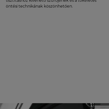
tisztításhoz kivehető szűrőjének és a tökéletes
öntési technikának köszönhetően.