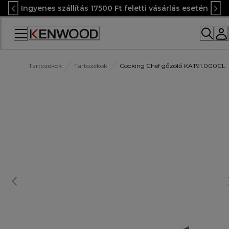
Skip
Ingyenes szállítás 17500 Ft feletti vásárlás esetén
to
Content
Accessibility
Statement
Tartozékok
Tartozékok
Cooking Chef gőzölő KAT91.000CL