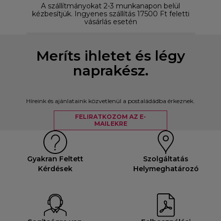
A szállítmányokat 2-3 munkanapon belül
D
kézbesítjük. Ingyenes szállítás 17500 Ft feletti
vásárlás esetén
Meríts ihletet és légy
naprakész.
Híreink és ajánlataink közvetlenül a postaládádba érkeznek.
FELIRATKOZOM AZ E-
MAILEKRE
Gyakran Feltett
Szolgáltatás
Kérdések
Helymeghatározó