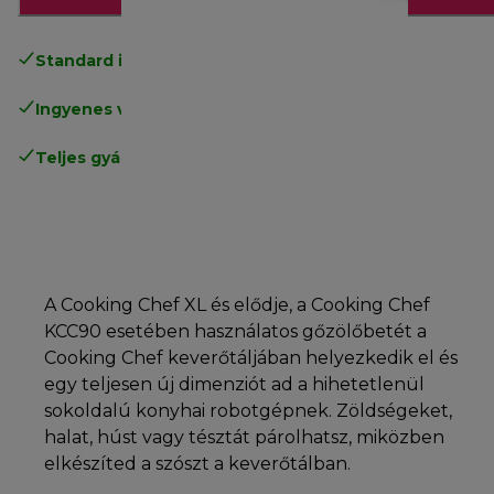
Standard ingyenes kiszállítás
17500 Ft
Ingyenes visszaküldés
.
Teljes gyártói garancia
.
A Cooking Chef XL és elődje, a Cooking Chef
KCC90 esetében használatos gőzölőbetét a
Cooking Chef keverőtáljában helyezkedik el és
egy teljesen új dimenziót ad a hihetetlenül
sokoldalú konyhai robotgépnek. Zöldségeket,
halat, húst vagy tésztát párolhatsz, miközben
elkészíted a szószt a keverőtálban.