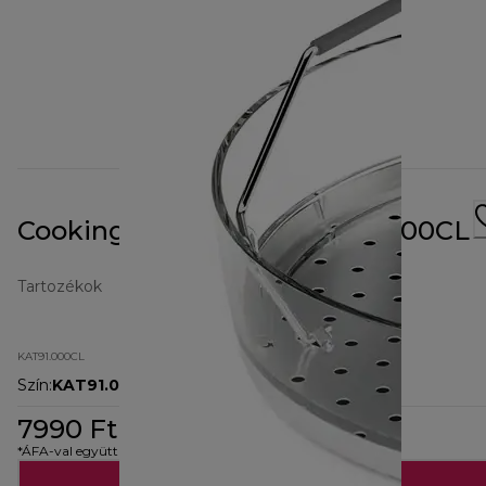
Cooking Chef gőzölő KAT91.000CL
Tartozékok
KAT91.000CL
Szín
:
KAT91.000CL
7990 Ft
*ÁFA-val együtt
Hozzáadás a kosárhoz