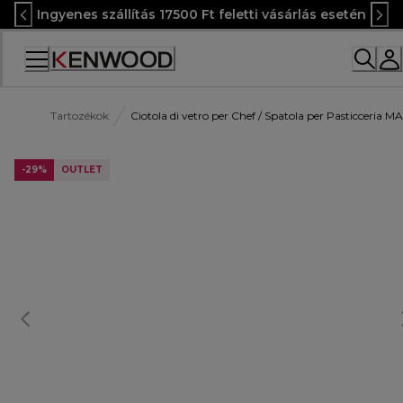
Skip
Ingyenes szállítás 17500 Ft feletti vásárlás esetén
to
Content
Accessibility
Statement
Tartozékok
Ciotola di vetro per Chef / Spatola per Pasticceria M
-29%
OUTLET