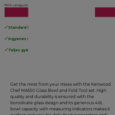
*ÁFA-val együtt
Hozzáadás a kosárhoz
Standard ingyenes kiszállítás
17500 Ft
Ingyenes visszaküldés
.
Teljes gyártói garancia
.
Get the most from your mixes with the Kenwood
Chef MA550 Glass Bowl and Fold Tool set. High
quality and durability is ensured with the
boroslicate glass design and its generous 4.6L
bowl capacity with measuring indicators makes it