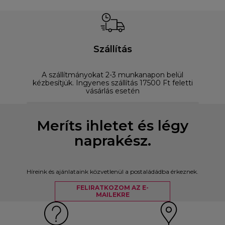
Szállítás
A szállítmányokat 2-3 munkanapon belül
D
kézbesítjük. Ingyenes szállítás 17500 Ft feletti
vásárlás esetén
Meríts ihletet és légy
naprakész.
Híreink és ajánlataink közvetlenül a postaládádba érkeznek.
FELIRATKOZOM AZ E-
MAILEKRE