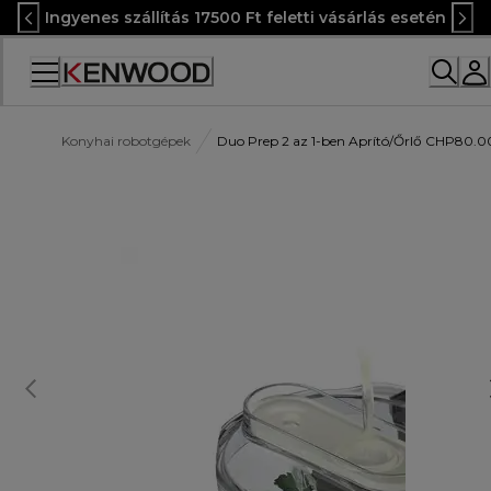
Skip
Ingyenes szállítás 17500 Ft feletti vásárlás esetén
to
Content
Accessibility
Statement
Konyhai robotgépek
Duo Prep 2 az 1-ben Aprító/Őrlő CHP80.0