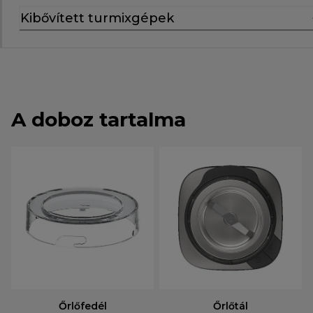
Kibővített turmixgépek
A doboz tartalma
Őrlőfedél
Őrlőtál