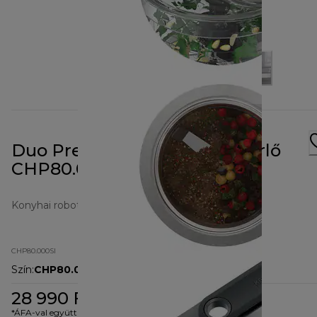
Duo Prep 2 az 1-ben Aprító/Őrlő
CHP80.000SI
Konyhai robotgépek
CHP80.000SI
Szín
:
CHP80.000SI
28 990 Ft
*ÁFA-val együtt