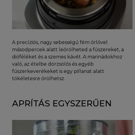
A precíziós, nagy sebességű fém őrlővel
másodpercek alatt leőrölheted a fűszereket, a
dióféléket és a szemes kávét. A marinádokhoz
való, az ételbe dörzsölős és egyéb
fűszerkeverékeket is egy pillanat alatt
tökéletesre őrölhetsz.
APRÍTÁS EGYSZERŰEN