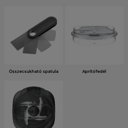
Összecsukható spatula
Aprítófedél