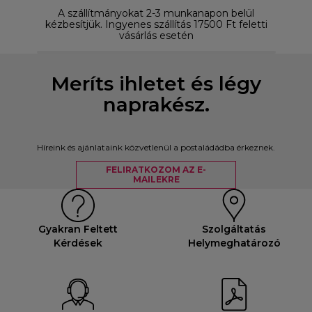
A szállítmányokat 2-3 munkanapon belül
D
kézbesítjük. Ingyenes szállítás 17500 Ft feletti
vásárlás esetén
Meríts ihletet és légy
naprakész.
Híreink és ajánlataink közvetlenül a postaládádba érkeznek.
FELIRATKOZOM AZ E-
MAILEKRE
Gyakran Feltett
Szolgáltatás
Kérdések
Helymeghatározó