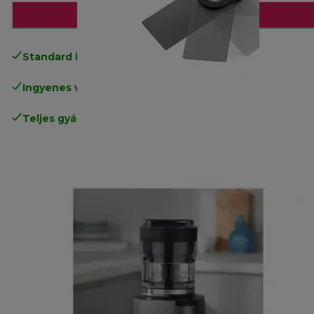
Hozzáadás a kosárhoz
Standard ingyenes kiszállítás
17500 Ft
Ingyenes visszaküldés
.
Teljes gyártói garancia
.