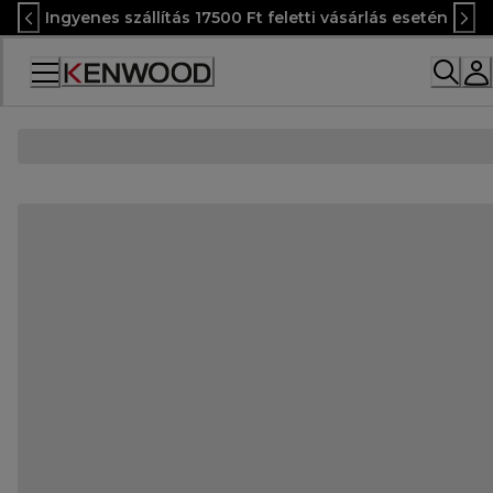
Skip
Ingyenes szállítás 17500 Ft feletti vásárlás esetén
to
Content
Accessibility
Statement