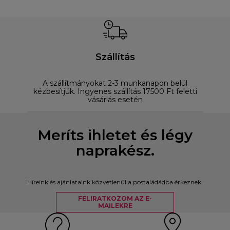
Szállítás
A szállítmányokat 2-3 munkanapon belül
D
kézbesítjük. Ingyenes szállítás 17500 Ft feletti
vásárlás esetén
Meríts ihletet és légy
naprakész.
Híreink és ajánlataink közvetlenül a postaládádba érkeznek.
FELIRATKOZOM AZ E-
MAILEKRE