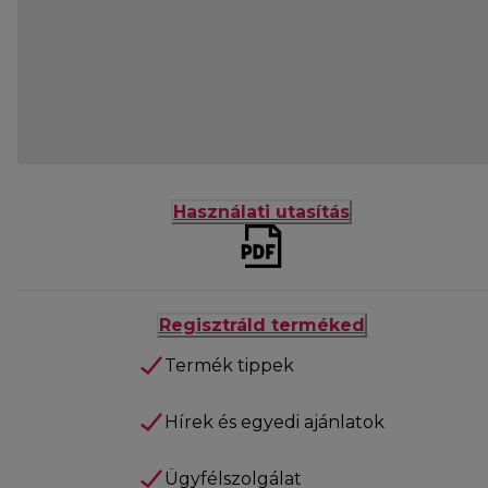
Használati utasítás
Regisztráld terméked
Termék tippek
Hírek és egyedi ajánlatok
Ügyfélszolgálat