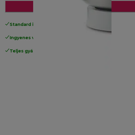
Hozzáadás a kosárhoz
Standard ingyenes kiszállítás
17500 Ft
Ingyenes visszaküldés
.
Teljes gyártói garancia
.