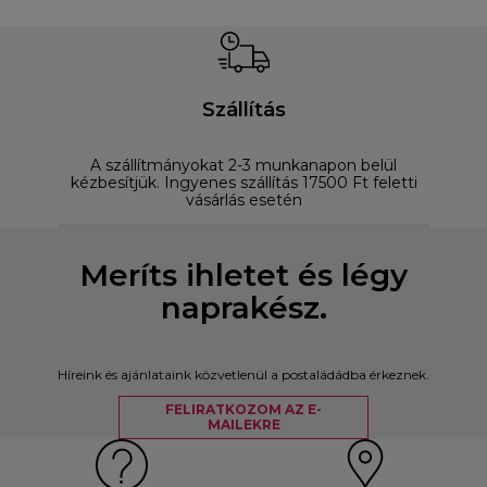
Szállítás
A szállítmányokat 2-3 munkanapon belül
D
kézbesítjük. Ingyenes szállítás 17500 Ft feletti
vásárlás esetén
Meríts ihletet és légy
naprakész.
Híreink és ajánlataink közvetlenül a postaládádba érkeznek.
FELIRATKOZOM AZ E-
MAILEKRE