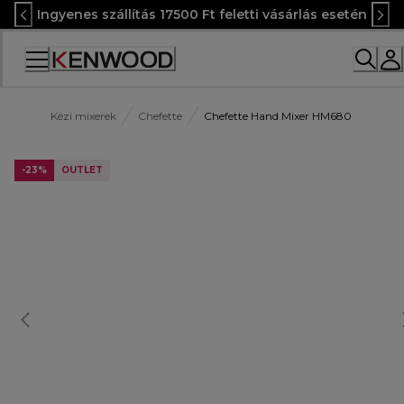
Skip
Ingyenes szállítás 17500 Ft feletti vásárlás esetén
to
Content
Accessibility
Statement
Kézi mixerek
Chefette
Chefette Hand Mixer HM680
-23%
OUTLET