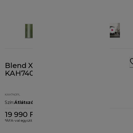
Blend Xtract Sport tartozék
KAH740PL
KAH740PL
Szín
:
Átlátszó
19 990 Ft
*ÁFA-val együtt