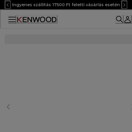
Skip
Ingyenes szállítás 17500 Ft feletti vásárlás esetén
to
Content
Accessibility
Statement