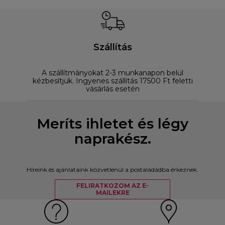
Szállítás
A szállítmányokat 2-3 munkanapon belül
D
kézbesítjük. Ingyenes szállítás 17500 Ft feletti
vásárlás esetén
Meríts ihletet és légy
naprakész.
Híreink és ajánlataink közvetlenül a postaládádba érkeznek.
FELIRATKOZOM AZ E-
MAILEKRE