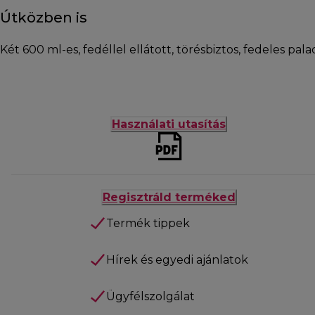
Útközben is
Két 600 ml-es, fedéllel ellátott, törésbiztos, fedeles pa
Használati utasítás
Regisztráld terméked
Termék tippek
Hírek és egyedi ajánlatok
Ügyfélszolgálat