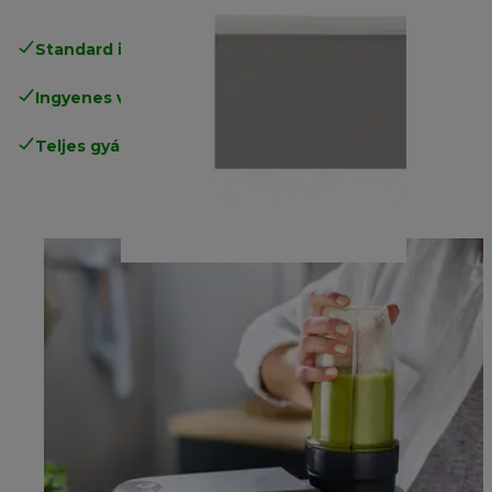
Standard ingyenes kiszállítás
17500 Ft
Ingyenes visszaküldés
.
Teljes gyártói garancia
.