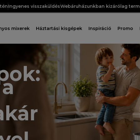
etén
Ingyenes visszaküldés
Webáruházunkban kizárólag termé
nyos mixerek
Háztartási kisgépek
Inspiráció
Promo
pok:
 a
akár
yel