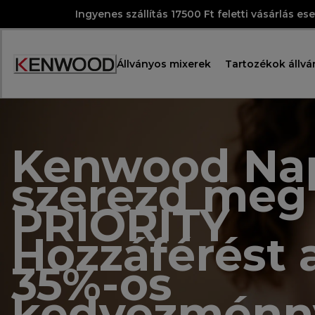
Skip
Ingyenes szállítás 17500 Ft feletti vásárlás es
to
Content
Állványos mixerek
Tartozékok állvá
Accessibility
Statement
Kenwood
Kenwood Na
szerezd meg
PRIORITY
Hozzáférést 
35%-os
kedvezménn