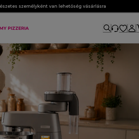
szetes személyként van lehetőség vásárlásra
MY PIZZERIA