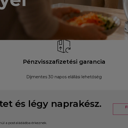
Pénzvisszafizetési garancia
Díjmentes 30 napos elállási lehetőség
etet és légy naprakész.
F
enül a postaládádba érkeznek.