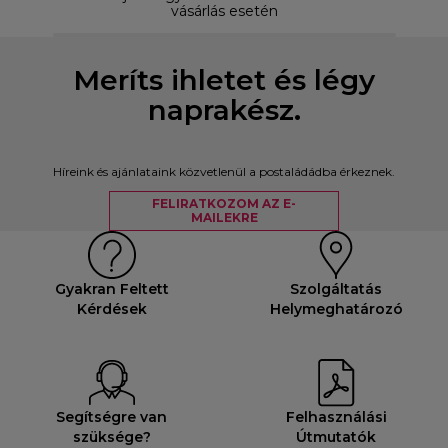
vásárlás esetén
Meríts ihletet és légy
naprakész.
Híreink és ajánlataink közvetlenül a postaládádba érkeznek.
FELIRATKOZOM AZ E-
MAILEKRE
Gyakran Feltett
Szolgáltatás
Kérdések
Helymeghatározó
Segítségre van
Felhasználási
szüksége?
Útmutatók