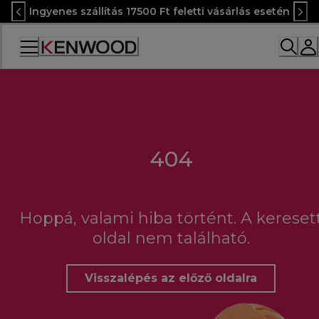
Skip
Ingyenes szállítás 17500 Ft feletti vásárlás esetén
to
Content
Accessibility
Statement
404
Hoppá, valami hiba történt. A kereset
oldal nem található.
Visszalépés az előző oldalra