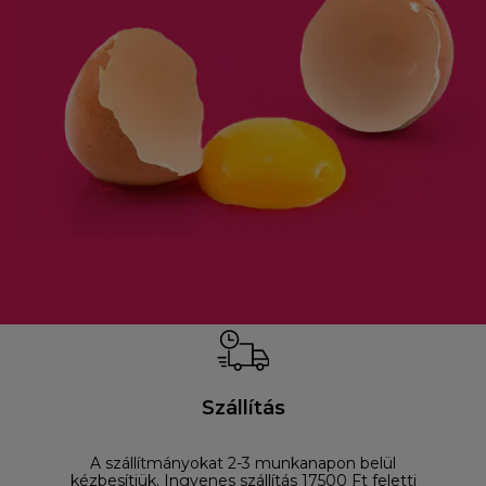
Szállítás
A szállítmányokat 2-3 munkanapon belül
D
kézbesítjük. Ingyenes szállítás 17500 Ft feletti