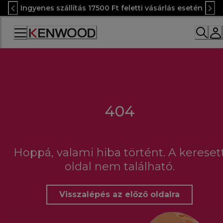
Skip
Ingyenes szállítás 17500 Ft feletti vásárlás esetén
to
Content
Accessibility
Statement
404
Hoppá, valami hiba történt. A kereset
oldal nem található.
Visszalépés az előző oldalra