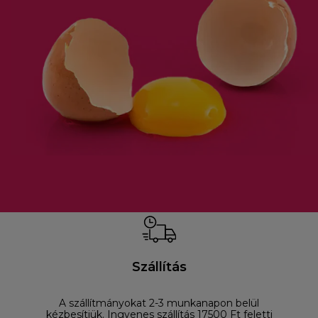
Szállítás
A szállítmányokat 2-3 munkanapon belül
D
kézbesítjük. Ingyenes szállítás 17500 Ft feletti