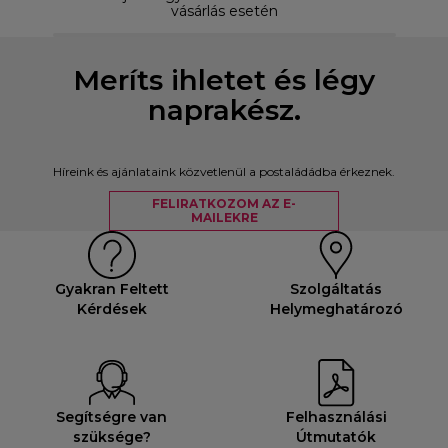
vásárlás esetén
Meríts ihletet és légy
naprakész.
Híreink és ajánlataink közvetlenül a postaládádba érkeznek.
FELIRATKOZOM AZ E-
MAILEKRE
Gyakran Feltett
Szolgáltatás
Kérdések
Helymeghatározó
Segítségre van
Felhasználási
szüksége?
Útmutatók