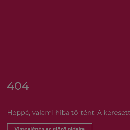
404
Hoppá, valami hiba történt. A keresett
Visszalépés az előző oldalra