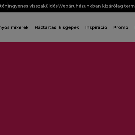
etén
Ingyenes visszaküldés
Webáruházunkban kizárólag termé
nyos mixerek
Háztartási kisgépek
Inspiráció
Promo