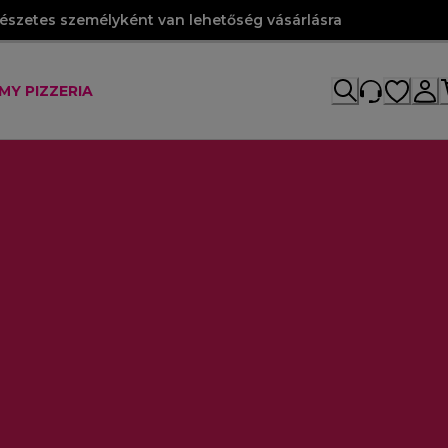
szetes személyként van lehetőség vásárlásra
MY PIZZERIA