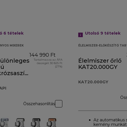
só 6
tételek
Utolsó 9
tételek
ÁNYOS MIXEREK
ÉLELMISZER-ELŐKÉSZÍTŐ TA
144 990 Ft
különleges
Élelmiszer őrlő
Tartalmazza az ÁFA
összegét 30 825 Ft
sú
KAT20.000GY
(27%)
krózsaszín
60API
KAT20.000GY
API
Öss
Összehasonlítás
Az automatikus s
kemény munkát