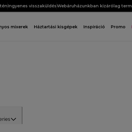
etén
Ingyenes visszaküldés
Webáruházunkban kizárólag termé
nyos mixerek
Háztartási kisgépek
Inspiráció
Promo
eries