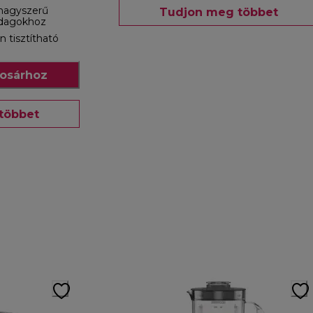
 nagyszerű
Tudjon meg többet
adagokhoz
tisztítható
osárhoz
többet