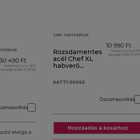
CHEF TARTOZÉKOK
10 990 Ft
RTOZÉKOK
Rozsdamentes
Tartalmazza az Á
összegét 2336 Ft (27
acél Chef XL
30 490 Ft
habverő
Tartalmazza az ÁFA
összegét 6482 Ft (27%)
KAT71.000SS
KAT71.000SS
Összehasonlítás
zehasonlítás
Hozzáadás a kosárhoz
zűrő elvégzi a