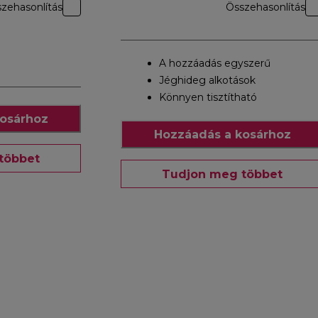
zehasonlítás
Összehasonlítás
A hozzáadás egyszerű
Jéghideg alkotások
Könnyen tisztítható
osárhoz
Hozzáadás a kosárhoz
többet
Tudjon meg többet