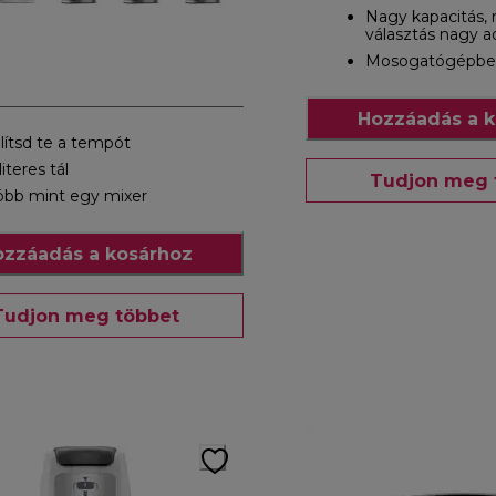
Nagy kapacitás,
választás nagy 
Mosogatógépben 
Hozzáadás a k
llítsd te a tempót
literes tál
Tudjon meg 
öbb mint egy mixer
zzáadás a kosárhoz
Tudjon meg többet