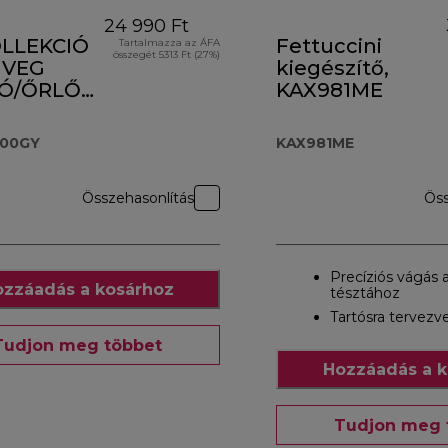
24 990 Ft
LLEKCIÓ
Fettuccini
Tartalmazza az ÁFA
összegét 5313 Ft (27%)
ÜVEG
kiegészítő,
TÓ/ŐRLŐ
KAX981ME
.000GY
000GY
KAX981ME
Összehasonlítás
Öss
Precíziós vágás 
zzáadás a kosárhoz
tésztához
Tartósra tervezv
Tudjon meg többet
Hozzáadás a k
Tudjon meg 