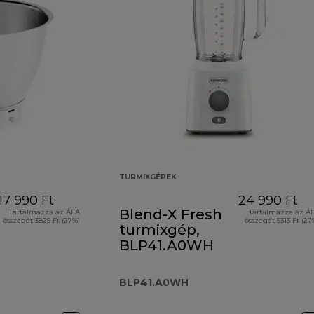
TURMIXGÉPEK
17 990 Ft
24 990 Ft
Blend-X Fresh
Tartalmazza az ÁFA
Tartalmazza az Á
összegét 3825 Ft (27%)
összegét 5313 Ft (27
turmixgép,
BLP41.A0WH
BLP41.A0WH