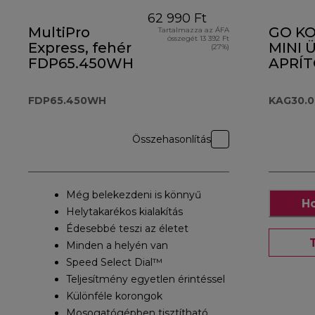
62 990 Ft
MultiPro
GO KO
Tartalmazza az ÁFA
összegét 13 392 Ft
Express, fehér
MINI 
(27%)
FDP65.450WH
APRÍ
KAG30
FDP65.450WH
KAG30.
Összehasonlítás
Még belekezdeni is könnyű
Ho
Helytakarékos kialakítás
Édesebbé teszi az életet
Minden a helyén van
Speed Select Dial™
Teljesítmény egyetlen érintéssel
Különféle korongok
Mosogatógépben tisztítható