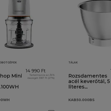
ROBOTGÉPEK
TÁLAK
14 990 Ft
Chop Mini
Rozsdamentes
Tartalmazza az ÁFA
összegét 3187 Ft (27%)
acél keverőtál, 5
.100WH
literes
KAB50.000BS
100WH
KAB50.000BS