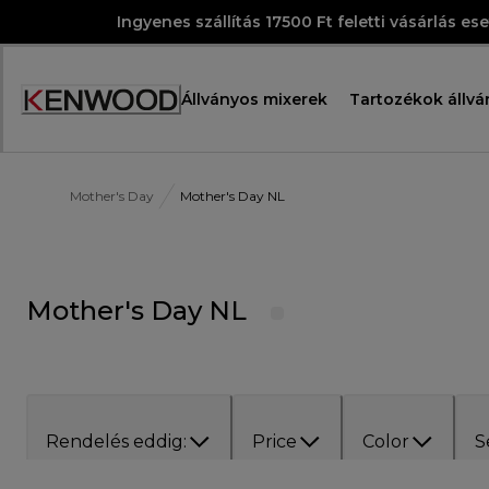
Skip
Ingyenes szállítás 17500 Ft feletti vásárlás es
to
Content
Állványos mixerek
Tartozékok állvá
Accessibility
Statement
Mother's Day
Mother's Day NL
Mother's Day NL
Rendelés eddig:
Price
Color
S