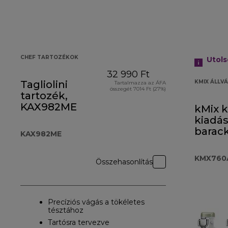
CHEF TARTOZÉKOK
Utol
32 990 Ft
Tagliolini
KMIX ÁLLV
Tartalmazza az ÁFA
összegét 7014 Ft (27%)
tartozék,
KAX982ME
kMix 
kiadá
barac
KAX982ME
KMX7
KMX760
Összehasonlítás
Precíziós vágás a tökéletes
tésztához
Tartósra tervezve