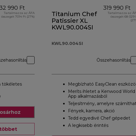
32 990 Ft
319 990 Ft
Titanium Chef
Tartalmazza az ÁFA
Tartalmazza az Á
összegét 7014 Ft (27%)
összegét 68 029 
Patissier XL
(27
KWL90.004SI
KWL90.004SI
zehasonlítás
Összehasonlítás
a tökéletes
Megbízható EasyClean eszközö
Meríts ihletet a Kenwood World
e
App alkalmazásból
Teljesítmény, amelyre számítha
Fények, kamera, akció
osárhoz
Tedd egyedivé Chef gépedet
A legkisebb érintés
többet