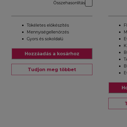
Összehasonlítás
Tökéletes előkészítés
F
Mennyiségellenőrzés
M
Gyors és sokoldalú
E
K
B
Hozzáadás a kosárhoz
T
B
Tudjon meg többet
E
Ho