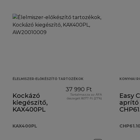
ÉLELMISZER-ELŐKÉSZÍTŐ TARTOZÉKOK
KONYHAI 
37 990 Ft
Kockázó
Easy 
Tartalmazza az ÁFA
összegét 8077 Ft (27%)
kiegészítő,
aprító
KAX400PL
CHP61
KAX400PL
CHP61.