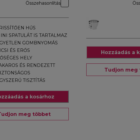
Összehasonlítás
Öss
RISSÍTŐEN HŰS
INI SPATULÁT IS TARTALMAZ
GYETLEN GOMBNYOMÁS
ICSI ÉS ERŐS
Hozzáadás a k
ŐSÉGES HELY
AKAROS ÉS RENDEZETT
Tudjon meg 
IZTONSÁGOS
GYSZERŰ TISZTÍTÁS
zzáadás a kosárhoz
Tudjon meg többet