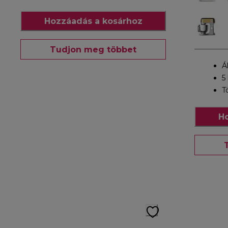
Hozzáadás a kosárhoz
Tudjon meg többet
Á
5 
T
Ho