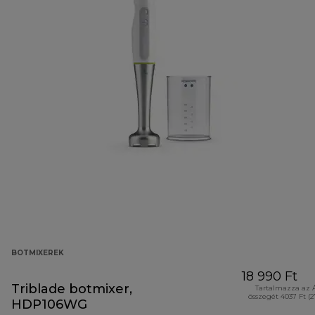
BOTMIXEREK
18 990 Ft
Triblade botmixer,
Tartalmazza az 
összegét 4037 Ft (
HDP106WG