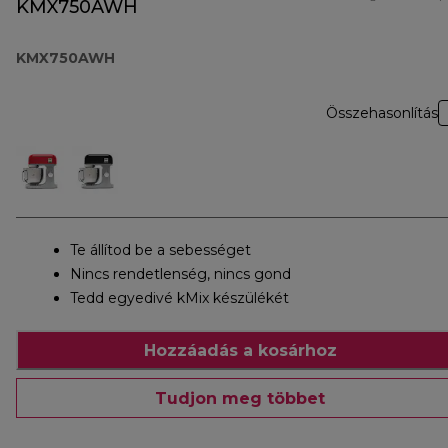
KMX750AWH
KMX750AWH
Összehasonlítás
Te állítod be a sebességet
Nincs rendetlenség, nincs gond
Tedd egyedivé kMix készülékét
Hozzáadás a kosárhoz
Tudjon meg többet