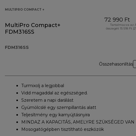
MULTIPRO COMPACT +
72 990 Ft
MultiPro Compact+
Tartalmazza az 
összegét 15 518 Ft (
FDM316SS
FDM316SS
Összehasonlítás
Turmixolj a legjobbal
Vidd magaddal az egészséged.
Szeretem a napi darálást
Gyümölcslé egy szempillantás alatt
Teljesítmény egy karnyújtásnyira
MINDAZ A KAPACITÁS, AMELYRE SZÜKSÉGED VAN
Mosogatógépben tisztítható eszközök