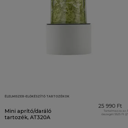
ÉLELMISZER-ELŐKÉSZÍTŐ TARTOZÉKOK
25 990 Ft
Mini aprító/daráló
Tartalmazza az 
összegét 5525 Ft (
tartozék, AT320A