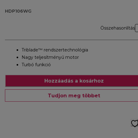
HDP106WG
Összehasonlítás
Triblade™ rendszertechnológia
Nagy teljesítményű motor
Turbó funkció
Hozzáadás a kosárhoz
Tudjon meg többet