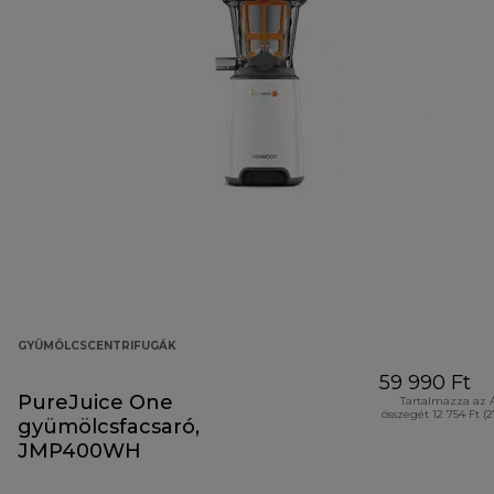
GYÜMÖLCSCENTRIFUGÁK
59 990 Ft
PureJuice One
Tartalmazza az 
összegét 12 754 Ft (
gyümölcsfacsaró,
JMP400WH