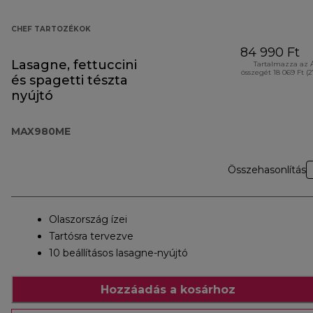
CHEF TARTOZÉKOK
84 990 Ft
Lasagne, fettuccini
Tartalmazza az 
összegét 18 069 Ft (
és spagetti tészta
nyújtó
MAX980ME
Összehasonlítás
Olaszország ízei
Tartósra tervezve
10 beállításos lasagne-nyújtó
Hozzáadás a kosárhoz