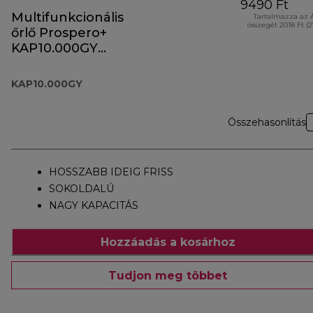
9490 Ft
Multifunkcionális
Tartalmazza az 
összegét 2018 Ft (
őrlő Prospero+
KAP10.000GY
tartozék
KAP10.000GY
Összehasonlítás
HOSSZABB IDEIG FRISS
SOKOLDALÚ
NAGY KAPACITÁS
Hozzáadás a kosárhoz
Tudjon meg többet