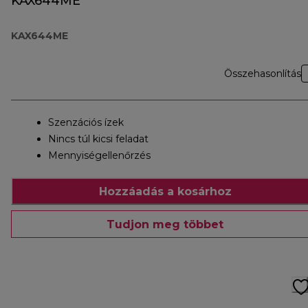
KAX644ME
KAX644ME
Összehasonlítás
Szenzációs ízek
Nincs túl kicsi feladat
Mennyiségellenőrzés
Hozzáadás a kosárhoz
Tudjon meg többet