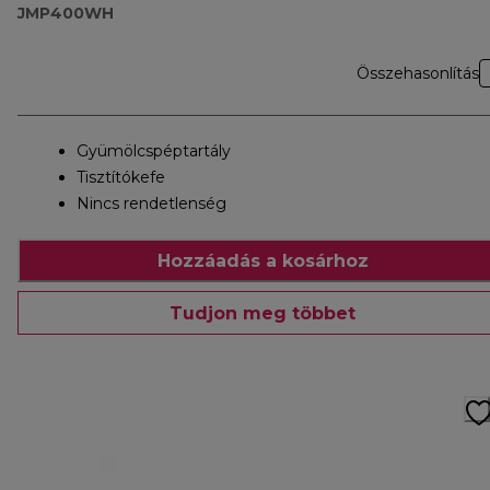
JMP400WH
Összehasonlítás
Gyümölcspéptartály
Tisztítókefe
Nincs rendetlenség
Hozzáadás a kosárhoz
Tudjon meg többet