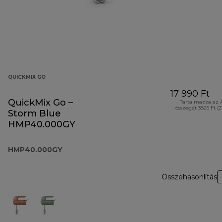
QUICKMIX GO
17 990 Ft
QuickMix Go –
Tartalmazza az 
összegét 3825 Ft (
Storm Blue
HMP40.000GY
HMP40.000GY
Összehasonlítás