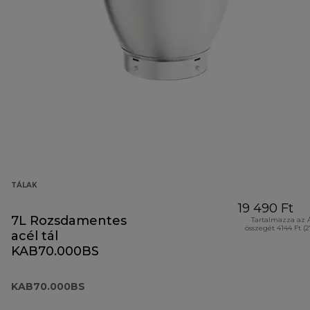
TÁLAK
19 490 Ft
7L Rozsdamentes
Tartalmazza az 
összegét 4144 Ft (
acél tál
KAB70.000BS
KAB70.000BS