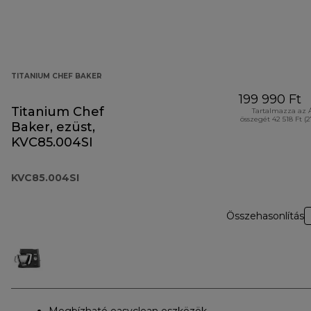
TITANIUM CHEF BAKER
199 990 Ft
Titanium Chef
Tartalmazza az 
összegét 42 518 Ft (
Baker, ezüst,
KVC85.004SI
KVC85.004SI
Összehasonlítás