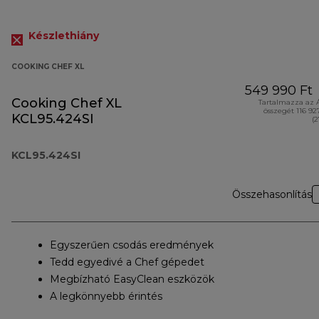
Készlethiány
COOKING CHEF XL
549 990 Ft
Cooking Chef XL
Tartalmazza az 
összegét 116 92
KCL95.424SI
(
KCL95.424SI
Összehasonlítás
Egyszerűen csodás eredmények
Tedd egyedivé a Chef gépedet
Megbízható EasyClean eszközök
A legkönnyebb érintés