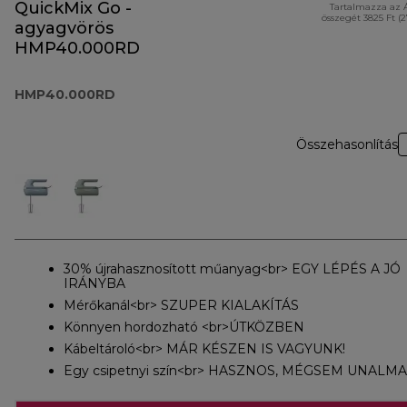
QuickMix Go -
Tartalmazza az 
összegét 3825 Ft (
agyagvörös
HMP40.000RD
HMP40.000RD
Összehasonlítás
30% újrahasznosított műanyag<br> EGY LÉPÉS A JÓ
IRÁNYBA
Mérőkanál<br> SZUPER KIALAKÍTÁS
Könnyen hordozható <br>ÚTKÖZBEN
Kábeltároló<br> MÁR KÉSZEN IS VAGYUNK!
Egy csipetnyi szín<br> HASZNOS, MÉGSEM UNALMA