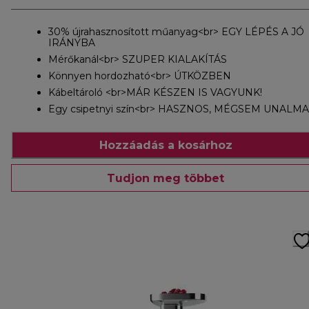
30% újrahasznosított műanyag<br> EGY LÉPÉS A JÓ
IRÁNYBA
Mérőkanál<br> SZUPER KIALAKÍTÁS
Könnyen hordozható<br> ÚTKÖZBEN
Kábeltároló <br>MÁR KÉSZEN IS VAGYUNK!
Egy csipetnyi szín<br> HASZNOS, MÉGSEM UNALMA
Hozzáadás a kosárhoz
Tudjon meg többet