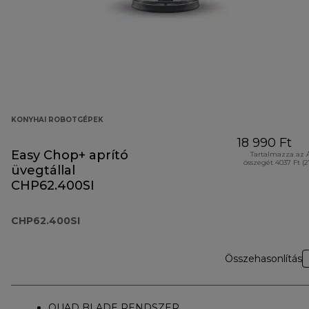
KONYHAI ROBOTGÉPEK
18 990 Ft
Easy Chop+ aprító
Tartalmazza az 
összegét 4037 Ft (
üvegtállal
CHP62.400SI
CHP62.400SI
Összehasonlítás
QUAD BLADE RENDSZER