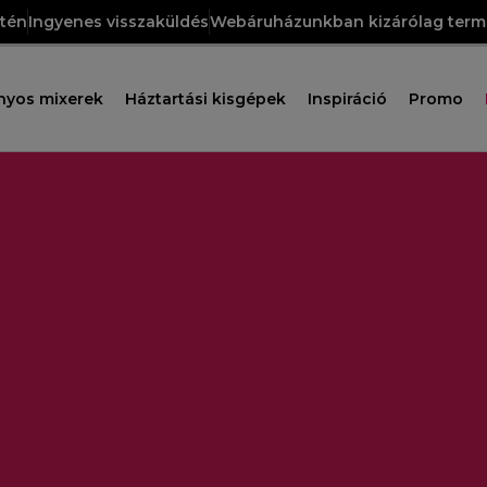
etén
Ingyenes visszaküldés
Webáruházunkban kizárólag termé
nyos mixerek
Háztartási kisgépek
Inspiráció
Promo