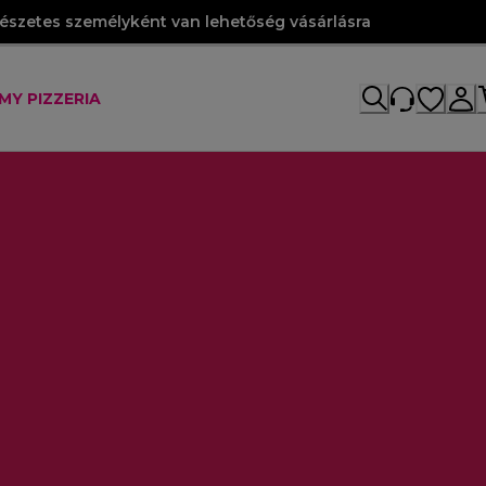
szetes személyként van lehetőség vásárlásra
MY PIZZERIA