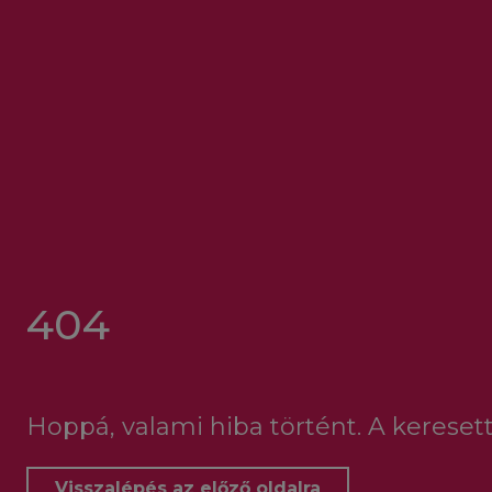
404
Hoppá, valami hiba történt. A keresett
Visszalépés az előző oldalra