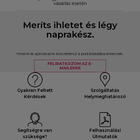
vásárlás esetén
Meríts ihletet és légy
naprakész.
Híreink és ajánlataink közvetlenül a postaládádba érkeznek.
FELIRATKOZOM AZ E-
MAILEKRE
Gyakran Feltett
Szolgáltatás
Kérdések
Helymeghatározó
Segítségre van
Felhasználási
szüksége?
Útmutatók