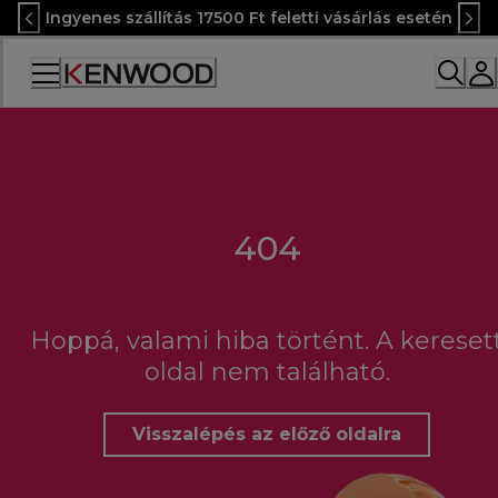
Skip
Ingyenes szállítás 17500 Ft feletti vásárlás esetén
to
Content
Accessibility
Statement
404
Hoppá, valami hiba történt. A kereset
oldal nem található.
Visszalépés az előző oldalra