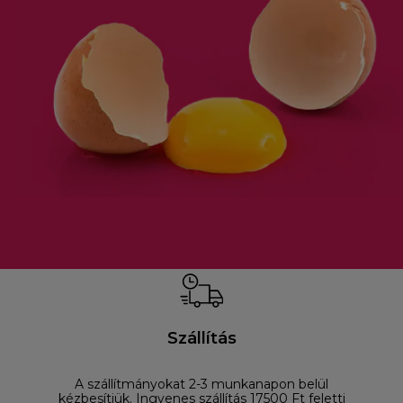
Szállítás
A szállítmányokat 2-3 munkanapon belül
D
kézbesítjük. Ingyenes szállítás 17500 Ft feletti