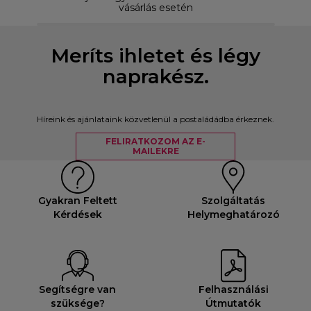
vásárlás esetén
Meríts ihletet és légy
naprakész.
Híreink és ajánlataink közvetlenül a postaládádba érkeznek.
FELIRATKOZOM AZ E-
MAILEKRE
Gyakran Feltett
Szolgáltatás
Kérdések
Helymeghatározó
Segítségre van
Felhasználási
szüksége?
Útmutatók