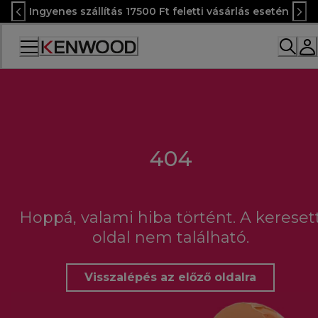
Skip
Ingyenes szállítás 17500 Ft feletti vásárlás esetén
to
Content
Accessibility
Statement
404
Hoppá, valami hiba történt. A kereset
oldal nem található.
Visszalépés az előző oldalra