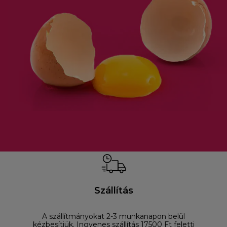
Szállítás
A szállítmányokat 2-3 munkanapon belül
D
kézbesítjük. Ingyenes szállítás 17500 Ft feletti