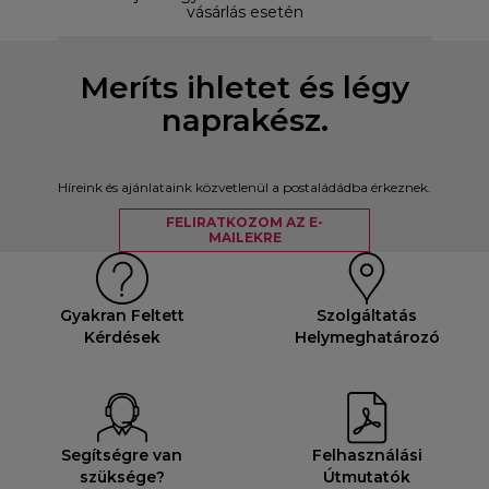
vásárlás esetén
Meríts ihletet és légy
naprakész.
Híreink és ajánlataink közvetlenül a postaládádba érkeznek.
FELIRATKOZOM AZ E-
MAILEKRE
Gyakran Feltett
Szolgáltatás
Kérdések
Helymeghatározó
Segítségre van
Felhasználási
szüksége?
Útmutatók