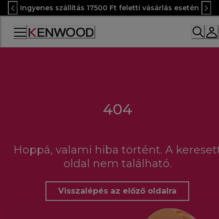
Skip
Ingyenes szállítás 17500 Ft feletti vásárlás esetén
to
Content
Accessibility
Statement
404
Hoppá, valami hiba történt. A kereset
oldal nem található.
Visszalépés az előző oldalra