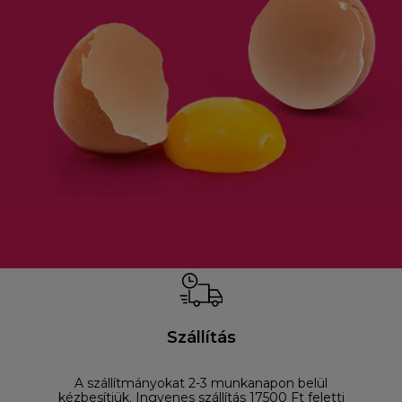
Szállítás
A szállítmányokat 2-3 munkanapon belül
D
kézbesítjük. Ingyenes szállítás 17500 Ft feletti