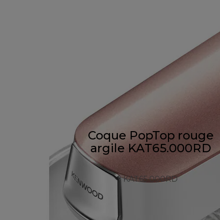
Coque PopTop rouge
argile KAT65.000RD
KAT65.000RD