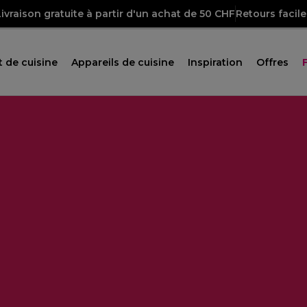
Livraison gratuite à partir d'un achat de 50 CHF
Retours facile
 de cuisine
Appareils de cuisine
Inspiration
Offres