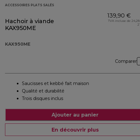
ACCESSOIRES PLATS SALÉS
139,90 €
Hachoir à viande
TVA incluse de 24,28
2
KAX950ME
KAX950ME
Comparer
Saucisses et kebbé fait maison
Qualité et durabilité
Trois disques inclus
Ajouter au panier
En découvrir plus