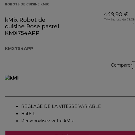
ROBOTS DE CUISINE KMIX
449,90 €
kMix Robot de
TVA incluse de 78,08
2
cuisine Rose pastel
KMX754APP
KMX754APP
Comparer
RÉGLAGE DE LA VITESSE VARIABLE
Bol 5 L
Personnalisez votre kMix