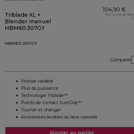
104,90 €
Triblade XL +
TVA incluse de 18,21
2
Blender manuel
HBM60.307GY
HBM60.307GY
Comparer
Vitesse variable
Plus de puissance
Technologie Triblade™
Points de contact SureGrip™
Tourner et changer
Accessoires lavables au lave-vaisselle
Ajouter au panier