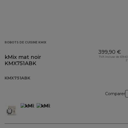
ROBOTS DE CUISINE KMIX
399,90 €
kMix mat noir
TVA incluse de 69,40
2
KMX751ABK
KMX751ABK
Comparer