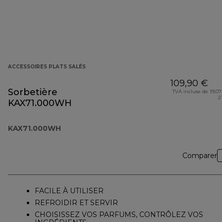
ACCESSOIRES PLATS SALÉS
109,90 €
Sorbetière
TVA incluse de 19,07
2
KAX71.000WH
KAX71.000WH
Comparer
FACILE À UTILISER
REFROIDIR ET SERVIR
CHOISISSEZ VOS PARFUMS, CONTRÔLEZ VOS