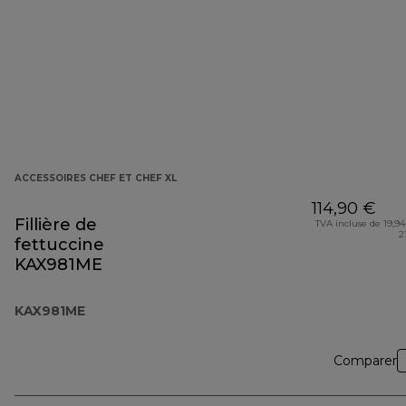
ACCESSOIRES CHEF ET CHEF XL
114,90 €
Fillière de
TVA incluse de 19,94
2
fettuccine
KAX981ME
KAX981ME
Comparer