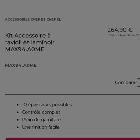
ACCESSOIRES CHEF ET CHEF XL
264,90 €
Kit Accessoire à
TVA incluse de 45,97
2
ravioli et laminoir
MAX94.A0ME
MAX94.A0ME
Comparer
10 épaisseurs possibles
Contrôle complet
Plein de garniture
Une finition facile