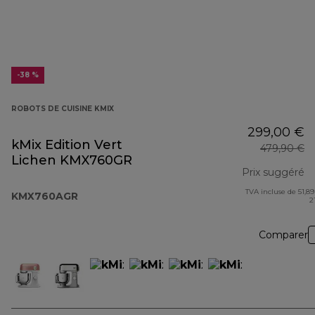
-38 %
ROBOTS DE CUISINE KMIX
299,00 €
kMix Edition Vert
479,90 €
Lichen KMX760GR
Prix suggéré
TVA incluse de 51,89
pr
KMX760AGR
2
Comparer