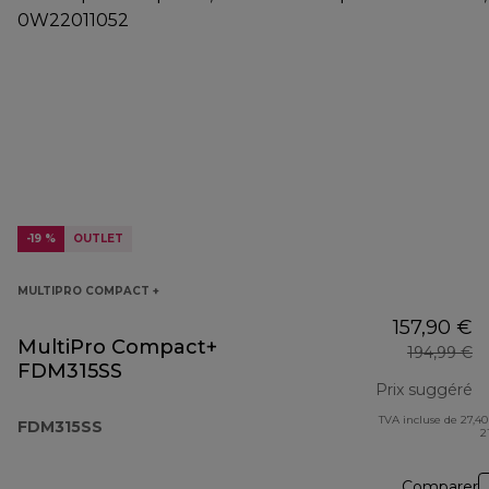
-19 %
OUTLET
MULTIPRO COMPACT +
157,90 €
MultiPro Compact+
194,99 €
FDM315SS
Prix suggéré
TVA incluse de 27,40
pr
FDM315SS
2
Comparer