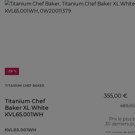
-39 %
TITANIUM CHEF BAKER
355,00 €
Titanium Chef
489,00
Baker XL White
KVL65.001WH
Prix le plus 
30 derniers jo
KVL65.001WH
TVA incluse de 61,61