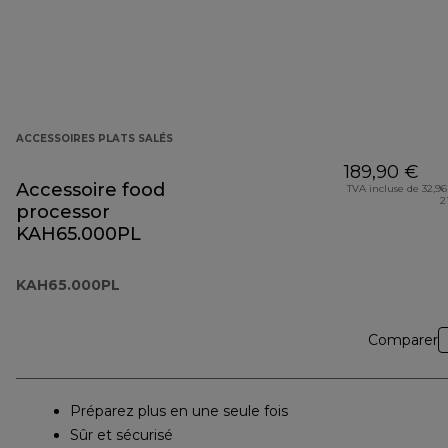
ACCESSOIRES PLATS SALÉS
189,90 €
Accessoire food
TVA incluse de 32,96
2
processor
KAH65.000PL
KAH65.000PL
Comparer
Préparez plus en une seule fois
Sûr et sécurisé