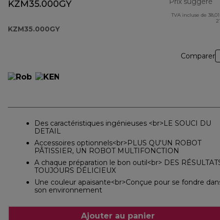
Prix suggéré
KZM35.000GY
TVA incluse de 38,01
pr
2
KZM35.000GY
Comparer
Des caractéristiques ingénieuses <br>LE SOUCI DU
DETAIL
Accessoires optionnels<br>PLUS QU'UN ROBOT
PÂTISSIER, UN ROBOT MULTIFONCTION
A chaque préparation le bon outil<br> DES RÉSULTAT
TOUJOURS DÉLICIEUX
Une couleur apaisante<br>Conçue pour se fondre dan
son environnement
Ajouter au panier