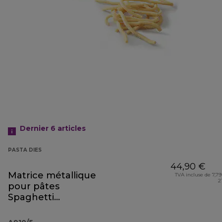
Dernier 6
articles
PASTA DIES
44,90 €
Matrice métallique
TVA incluse de 7,79
2
pour pâtes
Spaghetti
Quadri A910