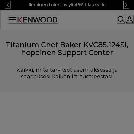
Skip
Ilmainen toimitus yli 49€ tilauksille
to
Content
Titanium Chef Baker KVC85.124SI,
hopeinen Support Center
Kaikki, mitä tarvitset asennuksessa ja
saadaksesi kaiken irti tuotteestasi.