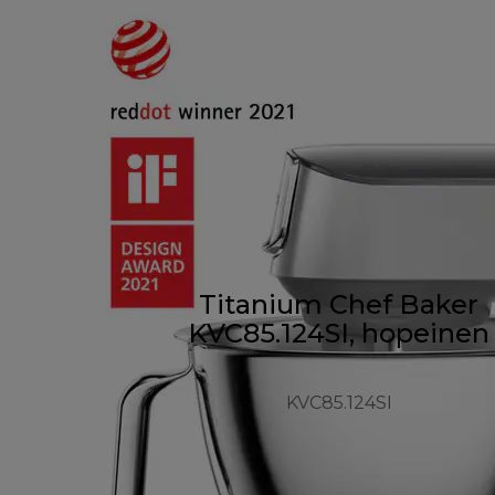
Titanium Chef Baker
KVC85.124SI, hopeinen
KVC85.124SI