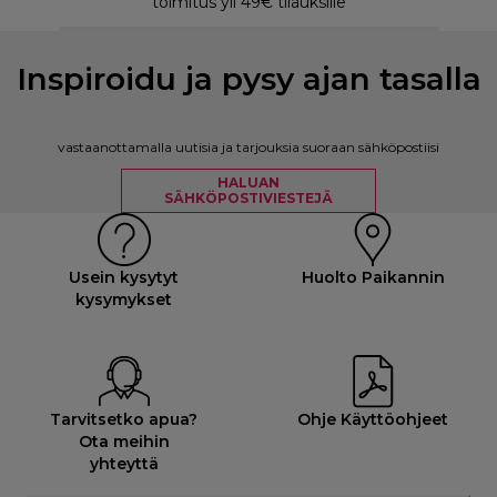
toimitus yli 49€ tilauksille
Inspiroidu ja pysy ajan tasalla
vastaanottamalla uutisia ja tarjouksia suoraan sähköpostiisi
HALUAN
SÄHKÖPOSTIVIESTEJÄ
Usein kysytyt
Huolto Paikannin
kysymykset
Tarvitsetko apua?
Ohje Käyttöohjeet
Ota meihin
yhteyttä