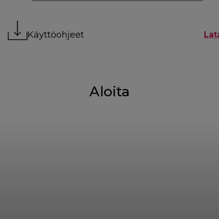
Käyttöohjeet
Lat
Aloita