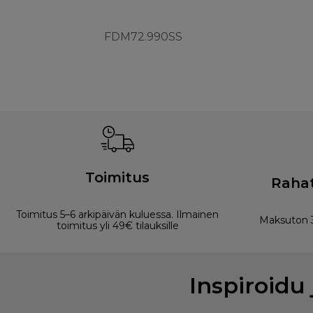
FDM72.990SS
Toimitus
Rahat
Toimitus 5–6 arkipäivän kuluessa. Ilmainen
Maksuton 3
toimitus yli 49€ tilauksille
Inspiroidu 