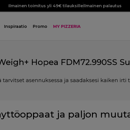
Ilmainen toimitus yli 49€ tilauksille
Ilmainen palautus
Inspiraatio
Promo
MY PIZZERIA
 Weigh+ Hopea FDM72.990SS Su
ä tarvitset asennuksessa ja saadaksesi kaiken irti t
yttöoppaat ja paljon muut