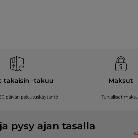
 takaisin -takuu
Maksut
0 päivän palautuskäytäntö
Turvalliset maksu
ja pysy ajan tasalla
S