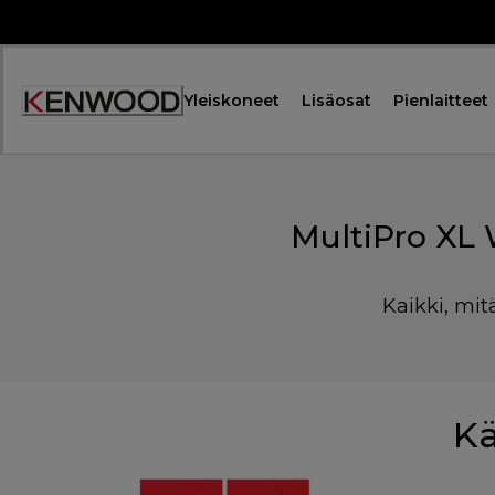
Skip
to
Content
Yleiskoneet
Lisäosat
Pienlaitteet
MultiPro XL
Kaikki, mit
Kä