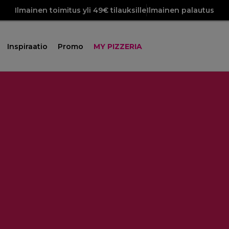
Ilmainen toimitus yli 49€ tilauksille
Ilmainen palautus
Inspiraatio
Promo
MY PIZZERIA