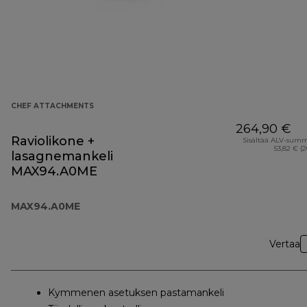
CHEF ATTACHMENTS
264,90 €
Raviolikone +
Sisältää ALV-sum
53,82 € (
lasagnemankeli
MAX94.A0ME
MAX94.A0ME
Vertaa
Kymmenen asetuksen pastamankeli