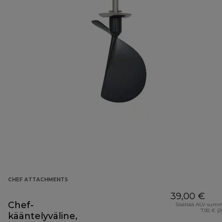
CHEF ATTACHMENTS
39,00 €
Chef-
Sisältää ALV-sum
7,92 € (
kääntelyväline,