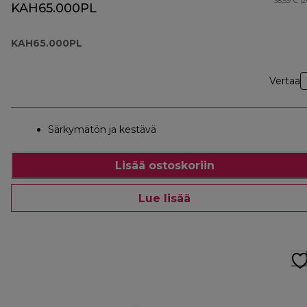
38,59 € (
KAH65.000PL
KAH65.000PL
Vertaa
Särkymätön ja kestävä
Lisää ostoskoriin
Lue lisää