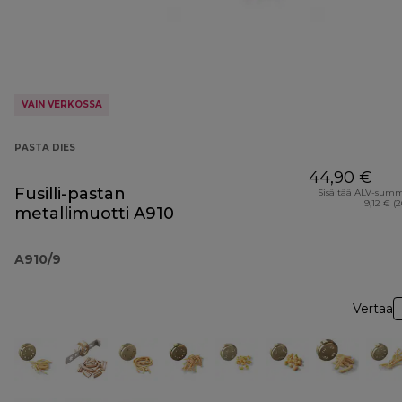
VAIN VERKOSSA
PASTA DIES
44,90 €
Fusilli-pastan
Sisältää ALV-sum
9,12 € (
metallimuotti A910
A910/9
Vertaa