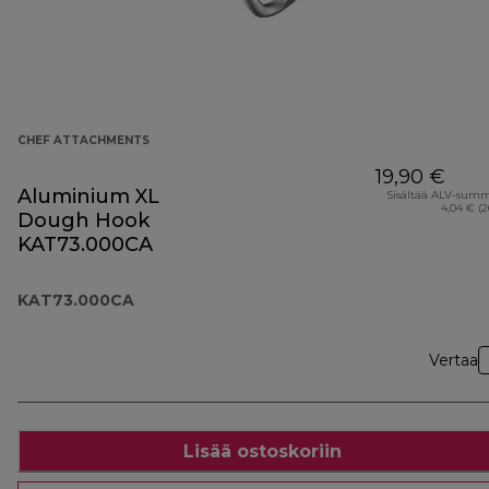
CHEF ATTACHMENTS
19,90 €
Aluminium XL
Sisältää ALV-sum
4,04 € (
Dough Hook
KAT73.000CA
KAT73.000CA
Vertaa
Lisää ostoskoriin