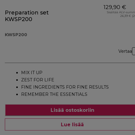
129,90 €
Preparation set
Sisältää ALV-sum
26,39 € (
KWSP200
KWSP200
Vertaa
MIX IT UP
ZEST FOR LIFE
FINE INGREDIENTS FOR FINE RESULTS
REMEMBER THE ESSENTIALS
Lisää ostoskoriin
Lue lisää