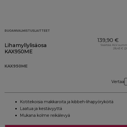
RUOANVALMISTUSLAITTEET
139,90 €
Lihamyllylisäosa
Sisältää ALV-sum
28,43 € (
KAX950ME
KAX950ME
Vertaa
Kotitekoisia makkaroita ja kibbeh-lihapyöryköitä
Laatua ja kestävyyttä
Mukana kolme reikälevyä