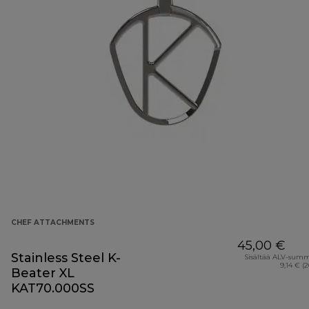
CHEF ATTACHMENTS
45,00 €
Stainless Steel K-
Sisältää ALV-sum
9,14 € (
Beater XL
KAT70.000SS