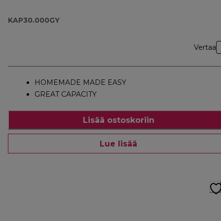
KAP30.000GY
KAP30.000GY
Vertaa
HOMEMADE MADE EASY
GREAT CAPACITY
Lisää ostoskoriin
Lue lisää