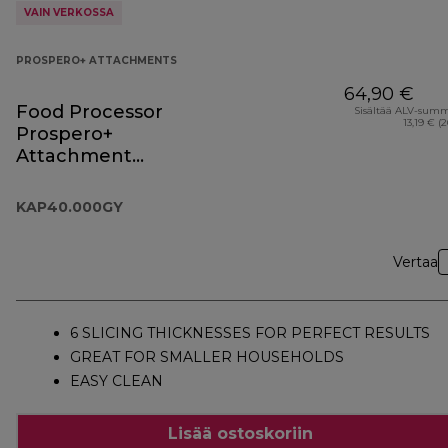
VAIN VERKOSSA
PROSPERO+ ATTACHMENTS
64,90 €
Food Processor
Sisältää ALV-sum
13,19 € (
Prospero+
Attachment
KAP40.000GY
KAP40.000GY
Vertaa
6 SLICING THICKNESSES FOR PERFECT RESULTS
GREAT FOR SMALLER HOUSEHOLDS
EASY CLEAN
Lisää ostoskoriin