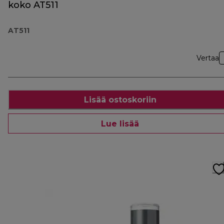
koko AT511
AT511
Vertaa
Lisää ostoskoriin
Lue lisää