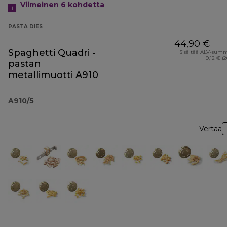
Viimeinen 6
kohdetta
PASTA DIES
44,90 €
Spaghetti Quadri -
Sisältää ALV-sum
9,12 € (
pastan
metallimuotti A910
A910/5
Vertaa