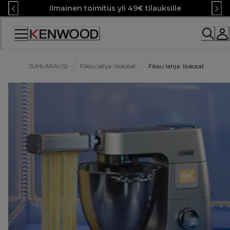
Skip
Ilmainen toimitus yli 49€ tilauksille
to
Content
JUHLAKAUSI
Fiksu lahja: lisäosat
Fiksu lahja: lisäosat