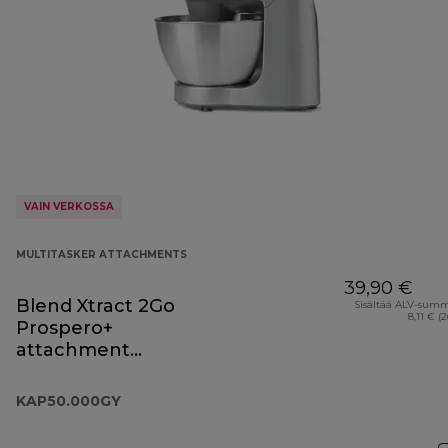
VAIN VERKOSSA
MULTITASKER ATTACHMENTS
39,90 €
Blend Xtract 2Go
Sisältää ALV-sum
8,11 € (
Prospero+
attachment
KAP50.000GY
KAP50.000GY