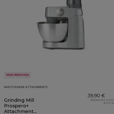
VAIN VERKOSSA
MULTITASKER ATTACHMENTS
39,90 €
Grinding Mill
Sisältää ALV-sum
8,11 € (
Prospero+
Attachment