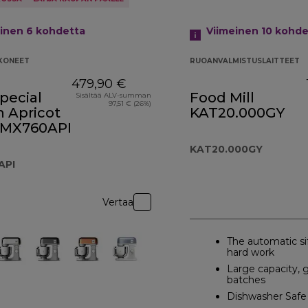
einen 6
kohdetta
Viimeinen 10
kohde
SKONEET
RUOANVALMISTUSLAITTEET
479,90 €
pecial
Food Mill
Sisältää ALV-summan
97,51 € (26%)
n Apricot
KAT20.000GY
KMX760API
KAT20.000GY
API
Vertaa
The automatic si
hard work
Large capacity, g
batches
Dishwasher Safe