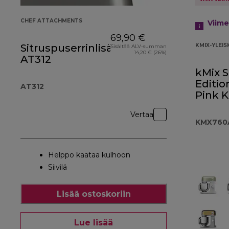
CHEF ATTACHMENTS
Viim
69,90 €
Sitruspuserrinlisäosa
KMIX-YLEI
Sisältää ALV-summan
14,20 € (26%)
AT312
kMix S
Editio
AT312
Pink 
Vertaa
KMX760
Helppo kaataa kulhoon
Siivilä
Lisää ostoskoriin
Lue lisää