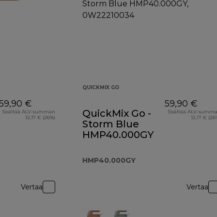
QUICKMIX GO
59,90 €
59,90 €
QuickMix Go -
Sisältää ALV-summan
Sisältää ALV-summ
12,17 € (26%)
12,17 € (26
Storm Blue
HMP40.000GY
HMP40.000GY
Vertaa
Vertaa