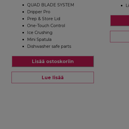
QUAD BLADE SYSTEM
L
Dripper Pro
Prep & Store Lid
One-Touch Control
Ice Crushing
Mini Spatula
Dishwasher safe parts
Lisää ostoskoriin
Lue lisää