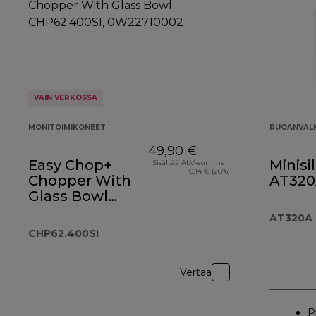
VAIN VERKOSSA
MONITOIMIKONEET
RUOANVALM
49,90 €
Easy Chop+
Minisi
Sisältää ALV-summan
10,14 € (26%)
Chopper With
AT32
Glass Bowl
CHP62.400SI
AT320A
CHP62.400SI
Vertaa
P