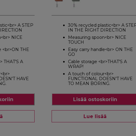
stic<br> A STEP
30% recycled plastic<br> A STE
DIRECTION
IN THE RIGHT DIRECTION
n<br> NICE
Measuring spoon<br> NICE
TOUCH
le <br>ON THE
Easy carry handle<br> ON THE
GO
r> THAT'S A
Cable storage <br>THAT'S A
WRAP!
r<br>
A touch of colour<br>
OESN'T HAVE
FUNCTIONAL DOESN'T HAVE
NG.
TO MEAN BORING.
koriin
Lisää ostoskoriin
ää
Lue lisää