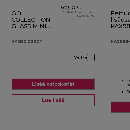
67,00 €
GO
Fettuc
Sisältää ALV-summan
13,61 € (26%)
COLLECTION
lisäos
GLASS MINI
KAX9
CHOPPER/MILL
KAG30.000GY
KAG30.000GY
KAX981
Vertaa
T
Lisää ostoskoriin
p
S
Lue lisää