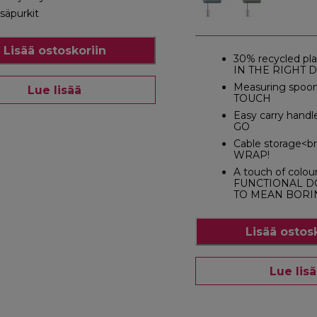
isäpurkit
Lisää ostoskoriin
30% recycled pla
IN THE RIGHT 
Measuring spoo
Lue lisää
TOUCH
Easy carry hand
GO
Cable storage<b
WRAP!
A touch of colou
FUNCTIONAL D
TO MEAN BORI
Lisää ostos
Lue lis