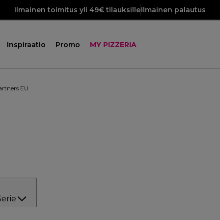
Ilmainen toimitus yli 49€ tilauksille
Ilmainen palautus
Inspiraatio
Promo
MY PIZZERIA
artners EU
Serie