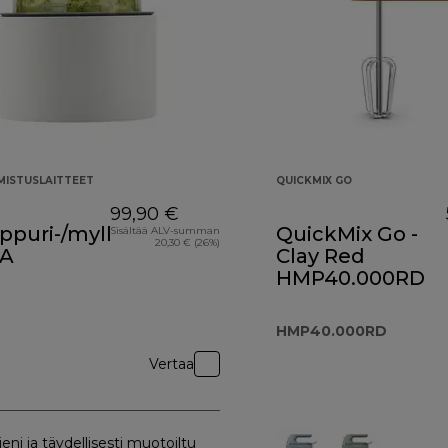
ISTUSLAITTEET
QUICKMIX GO
99,90 €
lppuri-/myllylisäosa
QuickMix Go -
Sisältää ALV-summan
20,30 € (26%)
0A
Clay Red
HMP40.000RD
HMP40.000RD
Vertaa
ieni ja täydellisesti muotoiltu