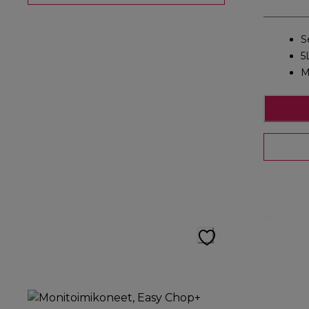
S
5
M