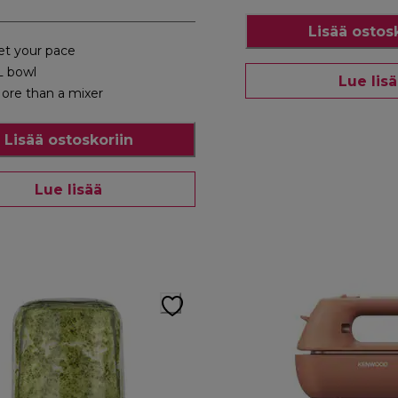
Lisää ostos
et your pace
L bowl
Lue lis
ore than a mixer
Lisää ostoskoriin
Lue lisää