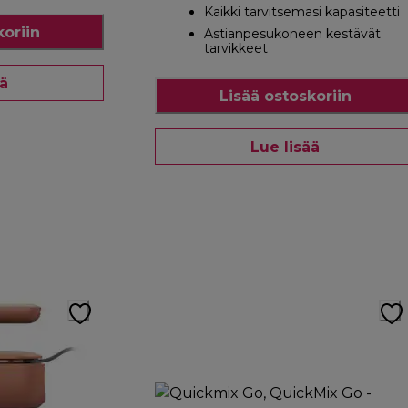
Kaikki tarvitsemasi kapasiteetti
koriin
Astianpesukoneen kestävät
tarvikkeet
ää
Lisää ostoskoriin
Lue lisää