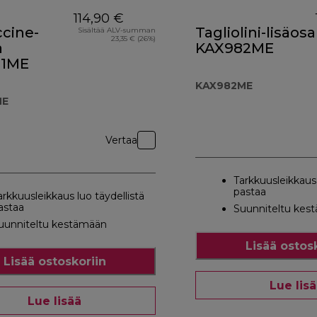
114,90 €
cine-
Tagliolini-lisäosa
Sisältää ALV-summan
23,35 € (26%)
a
KAX982ME
81ME
KAX982ME
ME
Vertaa
Tarkkuusleikkaus 
pastaa
arkkuusleikkaus luo täydellistä
astaa
Suunniteltu kes
uunniteltu kestämään
Lisää ostos
Lisää ostoskoriin
Lue lis
Lue lisää