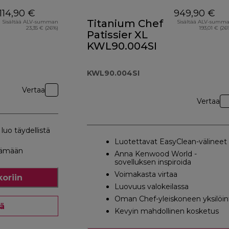
114,90 €
949,90 €
Titanium Chef
Sisältää ALV-summan
Sisältää ALV-summ
23,35 € (26%)
193,01 € (26
Patissier XL
KWL90.004SI
KWL90.004SI
Vertaa
Vertaa
luo täydellistä
Luotettavat EasyClean-välineet
tämään
Anna Kenwood World -
sovelluksen inspiroida
Voimakasta virtaa
koriin
Luovuus valokeilassa
Oman Chef-yleiskoneen yksilöin
ää
Kevyin mahdollinen kosketus