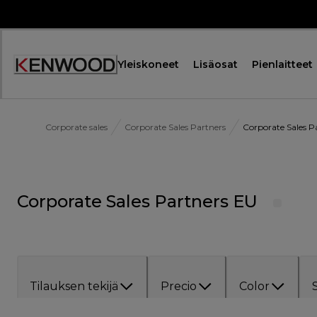
Skip
to
Content
Yleiskoneet
Lisäosat
Pienlaitteet
Corporate sales
Corporate Sales Partners
Corporate Sales P
Corporate Sales Partners EU
Tilauksen tekijä
Precio
Color