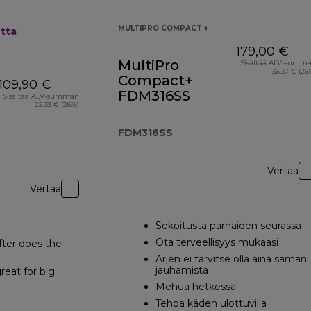
MULTIPRO COMPACT +
tta
179,00 €
MultiPro
Sisältää ALV-summ
36,37 € (26
Compact+
109,90 €
FDM316SS
Sisältää ALV-summan
22,33 € (26%)
FDM316SS
Vertaa
Vertaa
Sekoitusta parhaiden seurassa
Ota terveellisyys mukaasi
fter does the
Arjen ei tarvitse olla aina saman
jauhamista
reat for big
Mehua hetkessä
Tehoa käden ulottuvilla