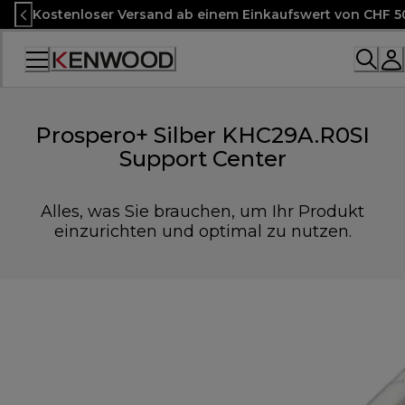
Skip
Kostenloser Versand ab einem Einkaufswert von CHF 5
to
Content
Accessibility
Statement
Prospero+ Silber KHC29A.R0SI
Support Center
Alles, was Sie brauchen, um Ihr Produkt
einzurichten und optimal zu nutzen.