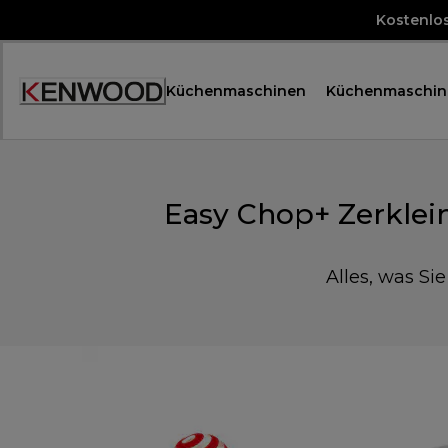
Skip
Kostenlo
to
Content
Küchenmaschinen
Küchenmaschin
Accessibility
Statement
Easy Chop+ Zerklei
Alles, was Si