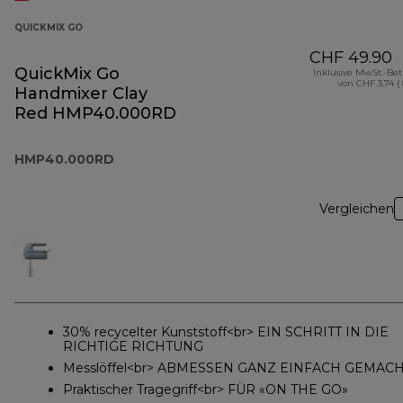
QUICKMIX GO
CHF 49.90
QuickMix Go
Inklusive MwSt.-Be
von CHF 3.74 (
Handmixer Clay
Red HMP40.000RD
HMP40.000RD
Vergleichen
30% recycelter Kunststoff<br> EIN SCHRITT IN DIE
RICHTIGE RICHTUNG
Messlöffel<br> ABMESSEN GANZ EINFACH GEMAC
Praktischer Tragegriff<br> FÜR «ON THE GO»