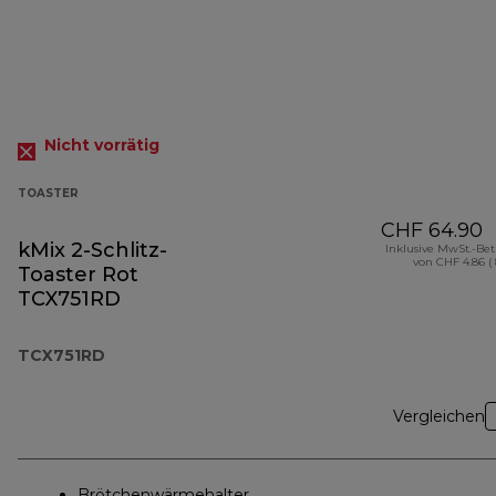
Nicht vorrätig
TOASTER
CHF 64.90
kMix 2-Schlitz-
Inklusive MwSt.-Be
von CHF 4.86 (
Toaster Rot
TCX751RD
TCX751RD
Vergleichen
Brötchenwärmehalter