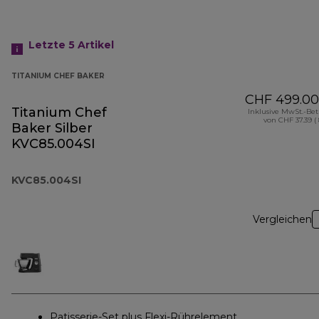
Letzte 5
Artikel
TITANIUM CHEF BAKER
CHF 499.00
Titanium Chef
Inklusive MwSt.-Be
von CHF 37.39 (
Baker Silber
KVC85.004SI
KVC85.004SI
Vergleichen
Patisserie-Set plus Flexi-Rührelement