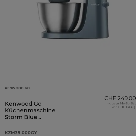
KENWOOD GO
CHF 249.00
Kenwood Go
Inklusive MwSt.-Be
von CHF 18.66 (
Küchenmaschine
Storm Blue
KZM35.000GY
KZM35.000GY