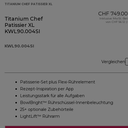
TITANIUM CHEF PATISSIER XL
CHF 749.00
Titanium Chef
Inklusive MwSt.-Be
von CHF 56.12 (
Patissier XL
KWL90.004SI
KWL90.004SI
Vergleichen
Patisserie-Set plus Flexi-Rührelement
Rezept-Inspiration per App
Leistungsstark für alle Aufgaben
BowlBright™ Rührschüssel-Innenbeleuchtung
25+ optionale Zubehörteile
LightLift™ Rührarm