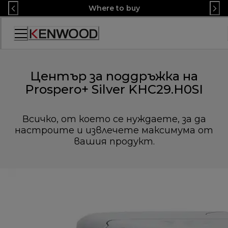
Skip
Where to buy
to
Content
Декларация
за
достъпност
Център за поддръжка на
Prospero+ Silver KHC29.H0SI
Всичко, от което се нуждаете, за да
настроите и извлечете максимума от
вашия продукт.