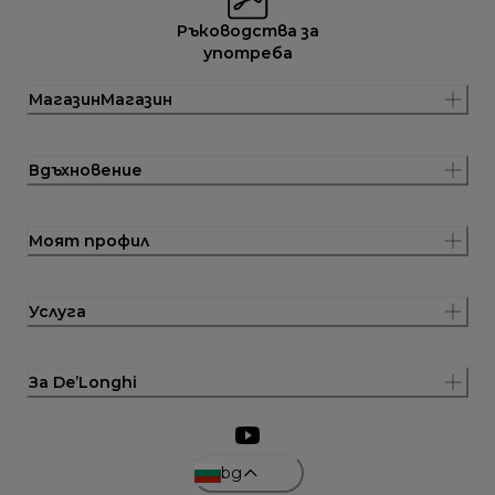
Ръководства за
употреба
МагазинМагазин
Вдъхновение
Моят профил
Услуга
За De’Longhi
bg