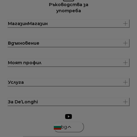
Ръководства за
употреба
МагазинМагазин
Вдъхновение
Моят профил
Услуга
За De’Longhi
bg