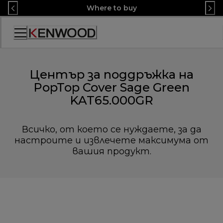
Skip
Where to buy
to
Content
Декларация
за
достъпност
Център за поддръжка на
PopTop Cover Sage Green
KAT65.000GR
Всичко, от което се нуждаете, за да
настроите и извлечете максимума от
вашия продукт.