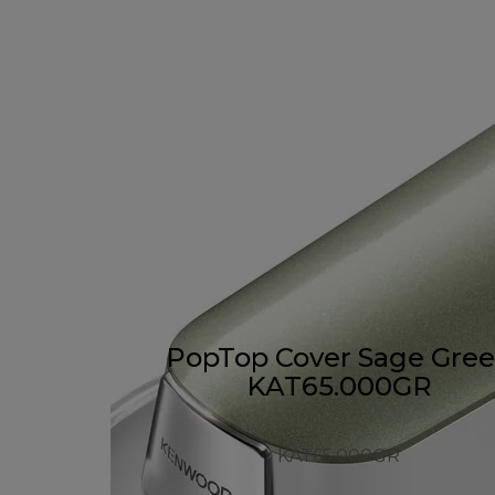
PopTop Cover Sage Gre
KAT65.000GR
KAT65.000GR