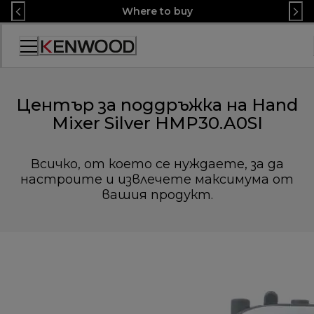
Skip
Where to buy
to
Content
Декларация
за
достъпност
Център за поддръжка на Hand
Mixer Silver HMP30.A0SI
Всичко, от което се нуждаете, за да
настроите и извлечете максимума от
вашия продукт.