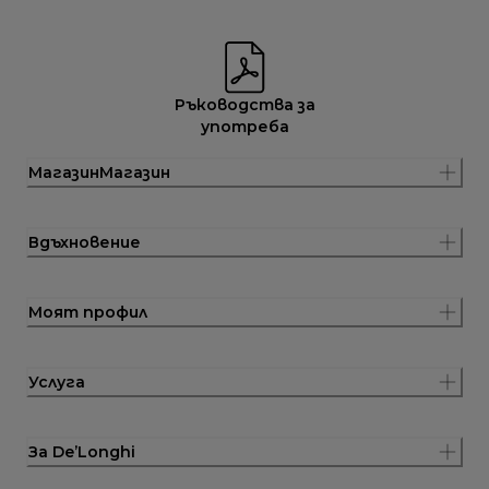
Ръководства за
употреба
МагазинМагазин
Вдъхновение
Моят профил
Услуга
За De’Longhi